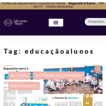
Horário de atendimento e suporte ao cliente ·
Segunda à Sexta
· 08h
às 17h · Horário de Brasília
Tag:
educaçãoalunos
AUTISMO
HISTÓRIAS QUE INSPIRAM
REPORTAGENS
Reportagem sobre INCLUSÃO para
o Jornal do Médio Vale –