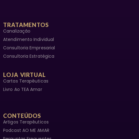
LANSERMAYER@GMAIL.COM
WHATSAPP
CONTATO
INSTAGRAM
ATENDIMENTO AO CLIENTE ·
SEGUNDA À SEXTA DAS 8H ÀS 17H
·