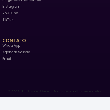
HORÁRIO DE BRASÍLIA
Juli Lanser Mayer é médium, terapeuta espiritual e escritora.
Há mais de 20 anos auxilia pessoas em 32 países a se
reconectar com a sua melhor versão.
SOBRE A JULI
Quem é a Juli
Juli na Mídia
Depoimentos
Livro Ao TEA Amar
Perguntas Frequentes